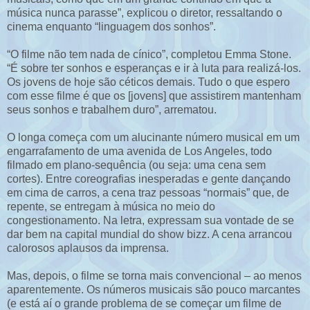
música nunca parasse”, explicou o diretor, ressaltando o
cinema enquanto “linguagem dos sonhos”.
“O filme não tem nada de cínico”, completou Emma Stone.
“É sobre ter sonhos e esperanças e ir à luta para realizá-los.
Os jovens de hoje são céticos demais. Tudo o que espero
com esse filme é que os [jovens] que assistirem mantenham
seus sonhos e trabalhem duro”, arrematou.
O longa começa com um alucinante número musical em um
engarrafamento de uma avenida de Los Angeles, todo
filmado em plano-sequência (ou seja: uma cena sem
cortes). Entre coreografias inesperadas e gente dançando
em cima de carros, a cena traz pessoas “normais” que, de
repente, se entregam à música no meio do
congestionamento. Na letra, expressam sua vontade de se
dar bem na capital mundial do show bizz. A cena arrancou
calorosos aplausos da imprensa.
Mas, depois, o filme se torna mais convencional – ao menos
aparentemente. Os números musicais são pouco marcantes
(e está aí o grande problema de se começar um filme de