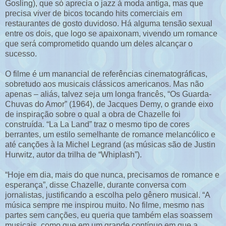
Gosling), que só aprecia o jazz à moda antiga, mas que
precisa viver de bicos tocando hits comerciais em
restaurantes de gosto duvidoso. Há alguma tensão sexual
entre os dois, que logo se apaixonam, vivendo um romance
que será comprometido quando um deles alcançar o
sucesso.
O filme é um manancial de referências cinematográficas,
sobretudo aos musicais clássicos americanos. Mas não
apenas – aliás, talvez seja um longa francês, “Os Guarda-
Chuvas do Amor” (1964), de Jacques Demy, o grande eixo
de inspiração sobre o qual a obra de Chazelle foi
construída. “La La Land” traz o mesmo tipo de cores
berrantes, um estilo semelhante de romance melancólico e
até canções à la Michel Legrand (as músicas são de Justin
Hurwitz, autor da trilha de “Whiplash”).
“Hoje em dia, mais do que nunca, precisamos de romance e
esperança”, disse Chazelle, durante conversa com
jornalistas, justificando a escolha pelo gênero musical. “A
música sempre me inspirou muito. No filme, mesmo nas
partes sem canções, eu queria que também elas soassem
musicais, como que em um grande contínuo em que a