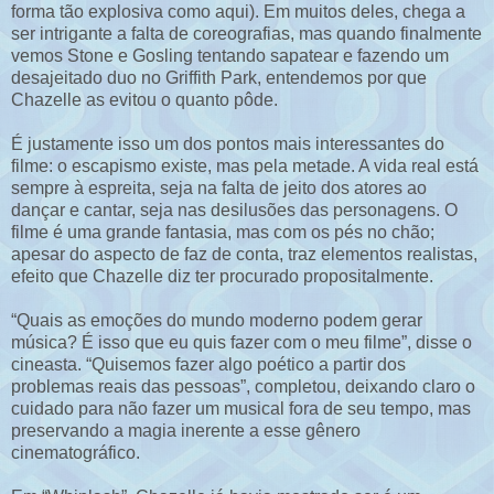
forma tão explosiva como aqui). Em muitos deles, chega a
ser intrigante a falta de coreografias, mas quando finalmente
vemos Stone e Gosling tentando sapatear e fazendo um
desajeitado duo no Griffith Park, entendemos por que
Chazelle as evitou o quanto pôde.
É justamente isso um dos pontos mais interessantes do
filme: o escapismo existe, mas pela metade. A vida real está
sempre à espreita, seja na falta de jeito dos atores ao
dançar e cantar, seja nas desilusões das personagens. O
filme é uma grande fantasia, mas com os pés no chão;
apesar do aspecto de faz de conta, traz elementos realistas,
efeito que Chazelle diz ter procurado propositalmente.
“Quais as emoções do mundo moderno podem gerar
música? É isso que eu quis fazer com o meu filme”, disse o
cineasta. “Quisemos fazer algo poético a partir dos
problemas reais das pessoas”, completou, deixando claro o
cuidado para não fazer um musical fora de seu tempo, mas
preservando a magia inerente a esse gênero
cinematográfico.