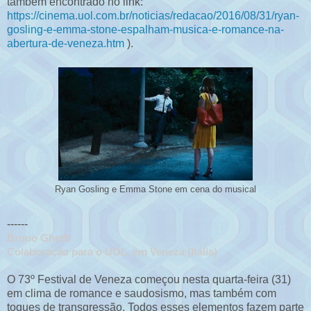
também encontrado no link:
https://cinema.uol.com.br/noticias/redacao/2016/08/31/ryan-
gosling-e-emma-stone-espalham-musica-e-romance-na-
abertura-de-veneza.htm
).
Ryan Gosling e Emma Stone em cena do musical
------
Bruno Ghetti
Colaboração para o UOL, em Veneza (Itália)
O 73º Festival de Veneza começou nesta quarta-feira (31)
em clima de romance e saudosismo, mas também com
toques de transgressão. Todos esses elementos fazem parte