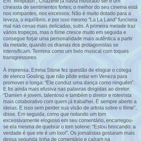
Em “Whiplash”, Chazelle já havia mostrado ser é um
cineasta de sentimentos fortes; o melhor do seu cinema está
nos rompantes, nos excessos. Não é muito dotado para a
leveza, o equilíbrio, e por isso mesmo “La La Land” funciona
mal nas cenas mais delicadas, sutis. A primeira metade traz
vários tropeços, mas o filme cresce muito em seguida e
consegue forjar uma personalidade mais autêntica a partir
da metade, quando os dramas dos protagonistas se
intensificam. Termina como um belo musical com toques
transgressores.
À imprensa, Emma Stone fez questão de elogiar o colega
de elenco Gosling, que não pôde estar em Veneza para
promover o longa: “Ele conduz uma dança como ninguém”.
E foi ainda mais efusiva nas palavras dirigidas ao diretor:
“Damien é jovem, talentoso e também o diretor e roteirista
mais colaborativo com quem já trabalhei. É sempre aberto a
ideias. E isso sem perder sua visão de artista sobre o filme”,
disse. Em seguida, como que notando um tom
excessivamente elogioso em seu comentário, encarregou-
se ela mesma de quebrar o tom solene: “Estou brincando: a
verdade é que ele é um lixo!”. Os jornalistas gostaram mais
dessa segunda linha de comentário e caíram na