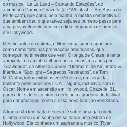
do musical “La La Land – Cantando Estações”, do
americano Damien Chazelle (de “Whiplash – Em Busca da
Perfeição”), que abriu, pela manhã, a mostra competitiva. E
que também deu o que talvez seja seu primeiro passo para
uma provavelmente bem-sucedida temporada de prêmios
em Hollywood.
Mesmo antes da estreia, o filme vinha sendo apontado
como nome forte nas premiações americanas, que
começam no trimestre que vem. O longa de Chazelle tenta
aproveitar o caminho trilhado nos últimos três anos por
“Gravidade”, de Alfonso Cuarón, “Birdman”, de Alejandro G.
Iñárritu, e “Spotlight – Segredos Revelados”, de Tom
McCarthy, todos exibidos em Veneza e, em seguida,
bastante premiados nos EUA – alguns, inclusive, com o
Oscar. Nome em ascensão em Hollywood, Chazelle, 31,
parece ter sido escolhido a dedo pela curadoria do festival
para dar prosseguimento a essa nova tradição veneziana.
A trama não tem nada de novo: é sobre uma garçonete
(Emma Stone) que sonha em se tornar uma estrela de
Hollywood. Ela conhece um aspirante a músico (Ryan