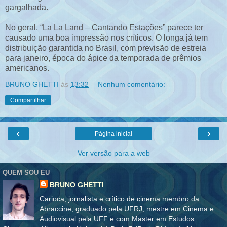
gargalhada.
No geral, “La La Land – Cantando Estações” parece ter
causado uma boa impressão nos críticos. O longa já tem
distribuição garantida no Brasil, com previsão de estreia
para janeiro, época do ápice da temporada de prêmios
americanos.
BRUNO GHETTI
às
13:32
Nenhum comentário:
Compartilhar
‹
›
Página inicial
Ver versão para a web
QUEM SOU EU
BRUNO GHETTI
Carioca, jornalista e crítico de cinema membro da
Abraccine, graduado pela UFRJ, mestre em Cinema e
Audiovisual pela UFF e com Master em Estudos