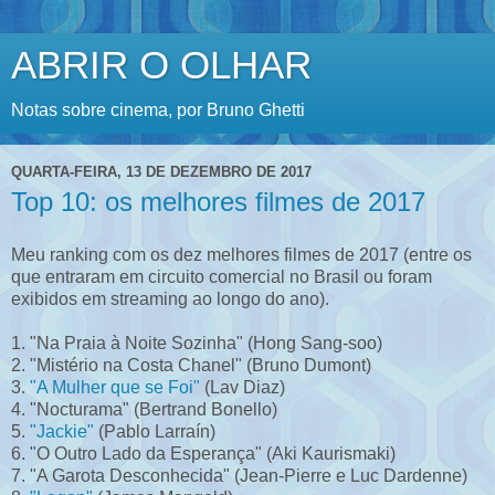
ABRIR O OLHAR
Notas sobre cinema, por Bruno Ghetti
QUARTA-FEIRA, 13 DE DEZEMBRO DE 2017
Top 10: os melhores filmes de 2017
Meu ranking com os dez melhores filmes de 2017 (entre os
que entraram em circuito comercial no Brasil ou foram
exibidos em streaming ao longo do ano).
1. "Na Praia à Noite Sozinha" (Hong Sang-soo)
2. "Mistério na Costa Chanel" (Bruno Dumont)
3.
"A Mulher que se Foi"
(Lav Diaz)
4. "Nocturama" (Bertrand Bonello)
5.
"Jackie"
(Pablo Larraín)
6. "O Outro Lado da Esperança" (Aki Kaurismaki)
7. "A Garota Desconhecida" (Jean-Pierre e Luc Dardenne)