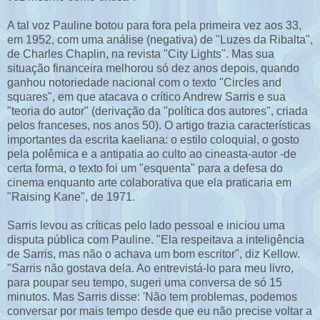
A tal voz Pauline botou para fora pela primeira vez aos 33,
em 1952, com uma análise (negativa) de "Luzes da Ribalta",
de Charles Chaplin, na revista "City Lights". Mas sua
situação financeira melhorou só dez anos depois, quando
ganhou notoriedade nacional com o texto "Circles and
squares", em que atacava o crítico Andrew Sarris e sua
"teoria do autor" (derivação da "política dos autores", criada
pelos franceses, nos anos 50). O artigo trazia características
importantes da escrita kaeliana: o estilo coloquial, o gosto
pela polêmica e a antipatia ao culto ao cineasta-autor -de
certa forma, o texto foi um "esquenta" para a defesa do
cinema enquanto arte colaborativa que ela praticaria em
"Raising Kane", de 1971.
Sarris levou as críticas pelo lado pessoal e iniciou uma
disputa pública com Pauline. "Ela respeitava a inteligência
de Sarris, mas não o achava um bom escritor", diz Kellow.
"Sarris não gostava dela. Ao entrevistá-lo para meu livro,
para poupar seu tempo, sugeri uma conversa de só 15
minutos. Mas Sarris disse: 'Não tem problemas, podemos
conversar por mais tempo desde que eu não precise voltar a