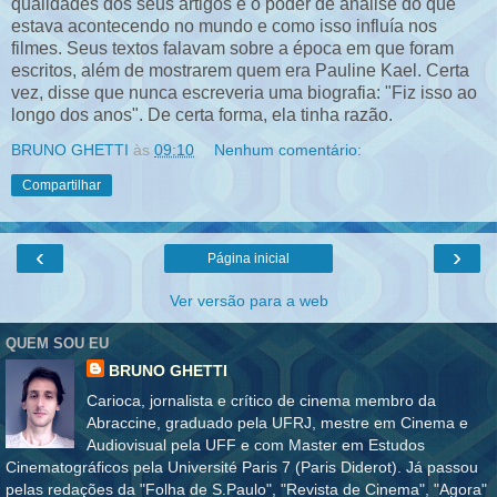
qualidades dos seus artigos é o poder de análise do que
estava acontecendo no mundo e como isso influía nos
filmes. Seus textos falavam sobre a época em que foram
escritos, além de mostrarem quem era Pauline Kael. Certa
vez, disse que nunca escreveria uma biografia: "Fiz isso ao
longo dos anos". De certa forma, ela tinha razão.
BRUNO GHETTI
às
09:10
Nenhum comentário:
Compartilhar
‹
›
Página inicial
Ver versão para a web
QUEM SOU EU
BRUNO GHETTI
Carioca, jornalista e crítico de cinema membro da
Abraccine, graduado pela UFRJ, mestre em Cinema e
Audiovisual pela UFF e com Master em Estudos
Cinematográficos pela Université Paris 7 (Paris Diderot). Já passou
pelas redações da "Folha de S.Paulo", "Revista de Cinema", "Agora"