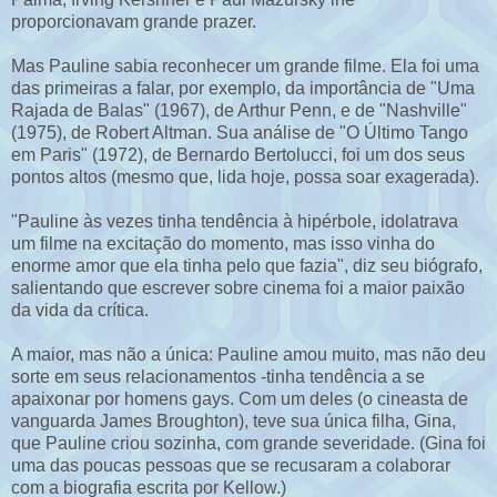
proporcionavam grande prazer.
Mas Pauline sabia reconhecer um grande filme. Ela foi uma
das primeiras a falar, por exemplo, da importância de "Uma
Rajada de Balas" (1967), de Arthur Penn, e de "Nashville"
(1975), de Robert Altman. Sua análise de "O Último Tango
em Paris" (1972), de Bernardo Bertolucci, foi um dos seus
pontos altos (mesmo que, lida hoje, possa soar exagerada).
"Pauline às vezes tinha tendência à hipérbole, idolatrava
um filme na excitação do momento, mas isso vinha do
enorme amor que ela tinha pelo que fazia", diz seu biógrafo,
salientando que escrever sobre cinema foi a maior paixão
da vida da crítica.
A maior, mas não a única: Pauline amou muito, mas não deu
sorte em seus relacionamentos -tinha tendência a se
apaixonar por homens gays. Com um deles (o cineasta de
vanguarda James Broughton), teve sua única filha, Gina,
que Pauline criou sozinha, com grande severidade. (Gina foi
uma das poucas pessoas que se recusaram a colaborar
com a biografia escrita por Kellow.)