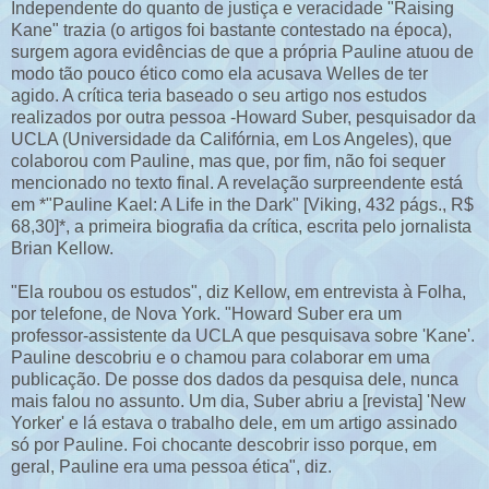
Independente do quanto de justiça e veracidade "Raising
Kane" trazia (o artigos foi bastante contestado na época),
surgem agora evidências de que a própria Pauline atuou de
modo tão pouco ético como ela acusava Welles de ter
agido. A crítica teria baseado o seu artigo nos estudos
realizados por outra pessoa -Howard Suber, pesquisador da
UCLA (Universidade da Califórnia, em Los Angeles), que
colaborou com Pauline, mas que, por fim, não foi sequer
mencionado no texto final. A revelação surpreendente está
em *"Pauline Kael: A Life in the Dark" [Viking, 432 págs., R$
68,30]*, a primeira biografia da crítica, escrita pelo jornalista
Brian Kellow.
"Ela roubou os estudos", diz Kellow, em entrevista à Folha,
por telefone, de Nova York. "Howard Suber era um
professor-assistente da UCLA que pesquisava sobre 'Kane'.
Pauline descobriu e o chamou para colaborar em uma
publicação. De posse dos dados da pesquisa dele, nunca
mais falou no assunto. Um dia, Suber abriu a [revista] 'New
Yorker' e lá estava o trabalho dele, em um artigo assinado
só por Pauline. Foi chocante descobrir isso porque, em
geral, Pauline era uma pessoa ética", diz.