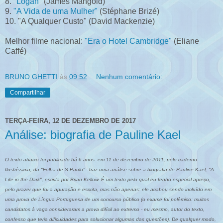
8.
"Logan"
(James Mangold)
9.
"A Vida de uma Mulher"
(Stéphane Brizé)
10. "A Qualquer Custo" (David Mackenzie)
Melhor filme nacional:
"Era o Hotel Cambridge"
(Eliane
Caffé)
BRUNO GHETTI
às
09:52
Nenhum comentário:
Compartilhar
TERÇA-FEIRA, 12 DE DEZEMBRO DE 2017
Análise: biografia de Pauline Kael
O texto abaixo foi publicado há 6 anos. em 11 de dezembro de 2011, pelo caderno
Ilustríssima, da "Folha de S.Paulo". Traz uma análise sobre a biografia de Pauline Kael, "A
Life in the Dark", escrita por Brian Kellow. É um texto pelo qual eu tenho especial apreço,
pelo prazer que foi a apuração e escrita, mas não apenas: ele acabou sendo incluído em
uma prova de Língua Portuguesa de um concurso público (o exame foi polêmico: muitos
candidatos à vaga consideraram a prova difícil ao extremo - eu mesmo, autor do texto,
confesso que teria dificuldades para solucionar algumas das questões). De qualquer modo,