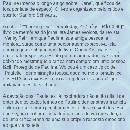
Pauline (menos o longo artigo sobre "Kane", que ficou de
fora por falta de espaço). O livro é organizado pelo crítico e
escritor Sanford Schwartz.
A outra é *"Lucking Out" [Doubleday, 272 págs., R$ 60,90]*,
livro de memórias do jornalista James Wolcott, da revista
"Vanity Fair", em que Pauline, sua amiga pessoal e
mentora, surge como uma personagem expressiva -ela
domina quase 50 páginas do livro. Como Kellow, ele traça
um retrato respeitoso escrito por um admirador, mas sem
deixar de mostrar que a crítica nem sempre era uma pessoa
fácil. Protegido de Pauline, Wolcott é um caso típico de
"Paulette", denominação jocosa dada no meio jornalístico
dos EUA aos diversos críticos surgidos nos anos 70 que
imitavam o estilo kaeliano.
A devoção dos "Paulettes" à inspiradora não é tão difícil de
entender: os textos ferinos de Pauline demonstravam ampla
cultura geral e eram peculiarmente fluidos e divertidos. Ela
não seguia nenhuma linha teórica -acreditava que a força
de uma crítica vinha de uma sua própria resposta emocional
ao que via na tela.