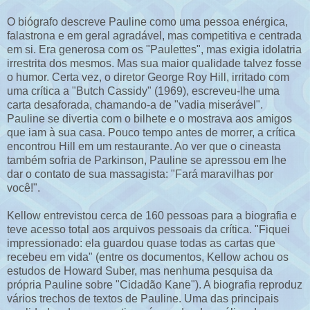
O biógrafo descreve Pauline como uma pessoa enérgica,
falastrona e em geral agradável, mas competitiva e centrada
em si. Era generosa com os "Paulettes", mas exigia idolatria
irrestrita dos mesmos. Mas sua maior qualidade talvez fosse
o humor. Certa vez, o diretor George Roy Hill, irritado com
uma crítica a "Butch Cassidy" (1969), escreveu-lhe uma
carta desaforada, chamando-a de "vadia miserável".
Pauline se divertia com o bilhete e o mostrava aos amigos
que iam à sua casa. Pouco tempo antes de morrer, a crítica
encontrou Hill em um restaurante. Ao ver que o cineasta
também sofria de Parkinson, Pauline se apressou em lhe
dar o contato de sua massagista: "Fará maravilhas por
você!".
Kellow entrevistou cerca de 160 pessoas para a biografia e
teve acesso total aos arquivos pessoais da crítica. "Fiquei
impressionado: ela guardou quase todas as cartas que
recebeu em vida" (entre os documentos, Kellow achou os
estudos de Howard Suber, mas nenhuma pesquisa da
própria Pauline sobre "Cidadão Kane"). A biografia reproduz
vários trechos de textos de Pauline. Uma das principais