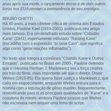
anos após sua morte, o lançamento desse e de dois outros
livros nos EUA provam a permanência de seu prestígio.
BRUNO GHETTI
Há 40 anos, a mais célebre crítica de cinema dos Estados
Unidos, Pauline Kael (1919-2001), publicava seu artigo
mais famoso. Era um detalhado estudo sobre "Cidadão
Kane" (1941), espertamente intitulado "Raising Kane"
(trocadilho com a expressão "to raise Cain", que significa
algo como "gerar reações inflamadas").
No texto -que integra a coletânea "Criando Kane e Outros
Ensaios", publicada no Brasil em 2000-, Pauline defendia
que o roteirista Herman J. Mankiewicz era a força criativa
por trás do filme, mais importante até que o diretor, Orson
Welles (1915-85). Ela queria fazer justiça a Mankiewicz, que
caíra em esquecimento, enquanto Welles entrara para a
história com a reputação de gênio maldito, frequentemente
reivindicando para si as principais qualidades de "Kane" e a
coautoria do roteiro -embora Pauline jurasse que Welles
não escrevera nem sequer uma linha do script.