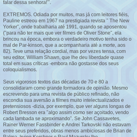
falar dessa senhora!'".
EXTREMOS. Odiada por muitos, mas já com leitores fiéis,
Pauline estreou em 1967 na prestigiada revista " The New
Yorker", onde trabalharia até 1991, quando se aposentou
("para não ter mais que ver filmes de Oliver Stone", ela
brincou na época, embora o verdadeiro motivo tenha sido o
mal de Par-kinson, que a acompanharia até a morte, aos
82). Teve uma relação cordial, mas por vezes tensa, com
seu editor, William Shawn, que lhe deu liberdade quase
total em suas críticas -embora não gostasse dos seus
coloquialismos.
Seus vigorosos textos das décadas de 70 e 80 a
consolidaram como grande formadora de opinião. Mesmo
escrevendo para uma revista de público refinado, não
escondia sua aversão a filmes muito intelectualizados e
pretensiosos -dizia, por exemplo, que ver alguns longas de
Robert Bresson era "algo assim como ser açoitado, vendo
cada lambada se aproximando". Se John Cassavetes,
Rainer Werner Fassbinder e Andrei Tarkovski não estavam
entre seus preferidos, obras menos ambiciosas de Brian de
Palma, Irving Kershner e Paul Mazursky lhe