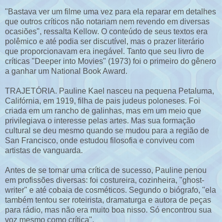
"Bastava ver um filme uma vez para ela reparar em detalhes
que outros críticos não notariam nem revendo em diversas
ocasiões", ressalta Kellow. O conteúdo de seus textos era
polêmico e até podia ser discutível, mas o prazer literário
que proporcionavam era inegável. Tanto que seu livro de
críticas "Deeper into Movies" (1973) foi o primeiro do gênero
a ganhar um National Book Award.
TRAJETÓRIA. Pauline Kael nasceu na pequena Petaluma,
Califórnia, em 1919, filha de pais judeus poloneses. Foi
criada em um rancho de galinhas, mas em um meio que
privilegiava o interesse pelas artes. Mas sua formação
cultural se deu mesmo quando se mudou para a região de
San Francisco, onde estudou filosofia e conviveu com
artistas de vanguarda.
Antes de se tornar uma crítica de sucesso, Pauline penou
em profissões diversas: foi costureira, cozinheira, "ghost-
writer" e até cobaia de cosméticos. Segundo o biógrafo, "ela
também tentou ser roteirista, dramaturga e autora de peças
para rádio, mas não era muito boa nisso. Só encontrou sua
voz mesmo como crítica".