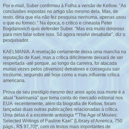
Por e-mail, Suber confirmou à Folha a versão de Kellow. "As
conclusões expostas no artigo são mesmo dela. Mas, de
resto, diria que ela não fez pesquisa nenhuma, apenas usou
o que eu forneci." Na época, o crítico e cineasta Peter
Bogdanovich quis defender Suber. "Mas era muito doloroso
para mim falar sobre isso. Só agora resolvi desabafar", diz o
pesquisador.
KAELMANIA. A revelação certamente deixa uma mancha na
reputação de Kael, mas a crítica dificilmente deixará de ser
respeitada -até porque, ao longo da carreira, foi atacada
muitas vezes pelos (diversos) detratores e conseguiu sair
incólume, seguindo até hoje como a mais influente crítica
americana.
Prova de seu prestígio mesmo dez anos após sua morte é a
atual "kaelmania" que toma conta do mercado editorial nos
EUA -recentemente, além da biografia de Kellow, foram
lançadas duas outras publicações relacionadas à crítica.
Uma delas é a excelente antologia *"The Age of Movies:
Selected Writings of Pauline Kael" [Library of America, 750
págs., R$ 97,70]*, com os textos mais importantes de