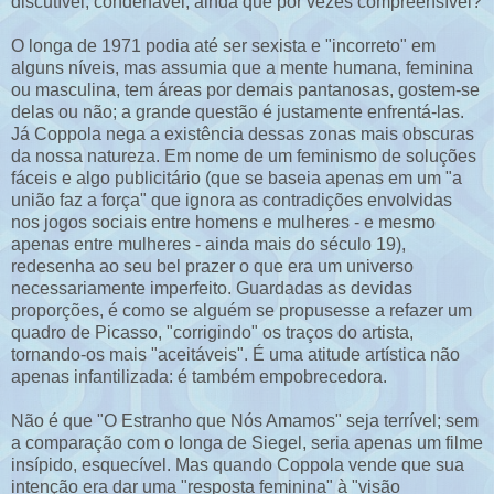
discutível, condenável, ainda que por vezes compreensível?
O longa de 1971 podia até ser sexista e "incorreto" em
alguns níveis, mas assumia que a mente humana, feminina
ou masculina, tem áreas por demais pantanosas, gostem-se
delas ou não; a grande questão é justamente enfrentá-las.
Já Coppola nega a existência dessas zonas mais obscuras
da nossa natureza. Em nome de um feminismo de soluções
fáceis e algo publicitário (que se baseia apenas em um "a
união faz a força" que ignora as contradições envolvidas
nos jogos sociais entre homens e mulheres - e mesmo
apenas entre mulheres - ainda mais do século 19),
redesenha ao seu bel prazer o que era um universo
necessariamente imperfeito. Guardadas as devidas
proporções, é como se alguém se propusesse a refazer um
quadro de Picasso, "corrigindo" os traços do artista,
tornando-os mais "aceitáveis". É uma atitude artística não
apenas infantilizada: é também empobrecedora.
Não é que "O Estranho que Nós Amamos" seja terrível; sem
a comparação com o longa de Siegel, seria apenas um filme
insípido, esquecível. Mas quando Coppola vende que sua
intenção era dar uma "resposta feminina" à "visão