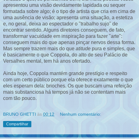
apresentou uma visão devidamente lapidada ou sequer
formatada sobre algo; é o tipo de artista que cria em cima de
uma ausência de visão; apresenta uma situação, a estetiza
e, no geral, deixa ao espectador o "trabalho sujo" de
encontrar sentido. Alguns diretores conseguem, de fato,
transformar vacuidade em inspiração para fazer "arte":
conseguem mais do que apenas pinçar nervos dessa forma.
Mas sempre trazem mais do que
atitude
pura e simples, que
é basicamente o que Coppola, do alto de seu Palácio de
Versalhes mental, tem há anos ofertado.
Ainda hoje, Coppola mantém grande prestígio e respeito
com um certo público porque ela oferece exatamente o que
eles esperam dela: brioches. Os que buscam uma refeição
mais substanciosa há tempos já não se contentam mais
com tão pouco.
BRUNO GHETTI
às
00:12
Nenhum comentário:
Compartilhar