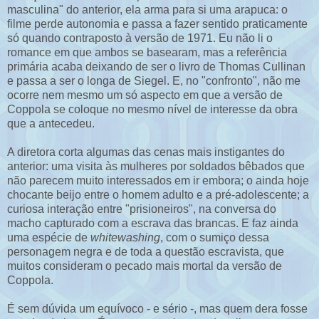
masculina" do anterior, ela arma para si uma arapuca: o
filme perde autonomia e passa a fazer sentido praticamente
só quando contraposto à versão de 1971. Eu não li o
romance em que ambos se basearam, mas a referência
primária acaba deixando de ser o livro de Thomas Cullinan
e passa a ser o longa de Siegel. E, no "confronto", não me
ocorre nem mesmo um só aspecto em que a versão de
Coppola se coloque no mesmo nível de interesse da obra
que a antecedeu.
A diretora corta algumas das cenas mais instigantes do
anterior: uma visita às mulheres por soldados bêbados que
não parecem muito interessados em ir embora; o ainda hoje
chocante beijo entre o homem adulto e a pré-adolescente; a
curiosa interação entre "prisioneiros", na conversa do
macho capturado com a escrava das brancas. E faz ainda
uma espécie de
whitewashing
, com o sumiço dessa
personagem negra e de toda a questão escravista, que
muitos consideram o pecado mais mortal da versão de
Coppola.
É sem dúvida um equívoco - e sério -, mas quem dera fosse