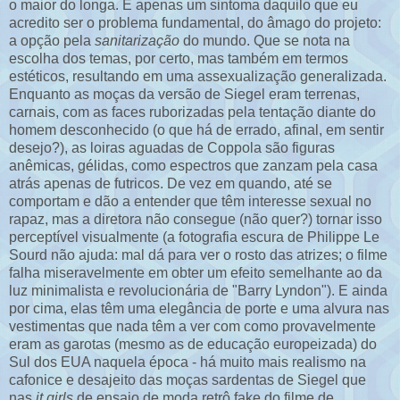
o maior do longa. É apenas um sintoma daquilo que eu
acredito ser o problema fundamental, do âmago do projeto:
a opção pela
sanitarização
do mundo. Que se nota na
escolha dos temas, por certo, mas também em termos
estéticos, resultando em uma assexualização generalizada.
Enquanto as moças da versão de Siegel eram terrenas,
carnais, com as faces ruborizadas pela tentação diante do
homem desconhecido (o que há de errado, afinal, em sentir
desejo?), as loiras aguadas de Coppola são figuras
anêmicas, gélidas, como espectros que zanzam pela casa
atrás apenas de futricos. De vez em quando, até se
comportam e dão a entender que têm interesse sexual no
rapaz, mas a diretora não consegue (não quer?) tornar isso
perceptível visualmente (a fotografia escura de Philippe Le
Sourd não ajuda: mal dá para ver o rosto das atrizes; o filme
falha miseravelmente em obter um efeito semelhante ao da
luz minimalista e revolucionária de "Barry Lyndon"). E ainda
por cima, elas têm uma elegância de porte e uma alvura nas
vestimentas que nada têm a ver com como provavelmente
eram as garotas (mesmo as de educação europeizada) do
Sul dos EUA naquela época - há muito mais realismo na
cafonice e desajeito das moças sardentas de Siegel que
nas
it girls
de ensaio de moda retrô fake do filme de