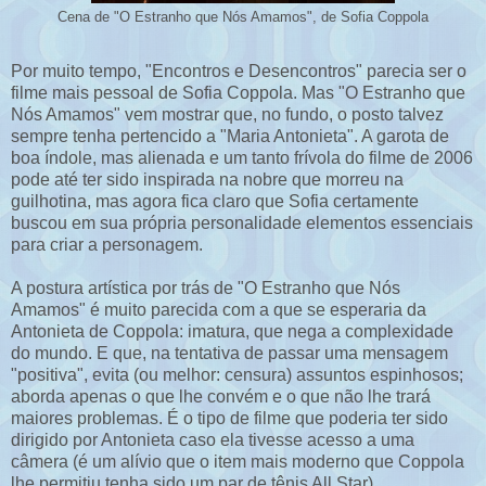
Cena de "O Estranho que Nós Amamos", de Sofia Coppola
Por muito tempo, "Encontros e Desencontros" parecia ser o
filme mais pessoal de Sofia Coppola. Mas "O Estranho que
Nós Amamos" vem mostrar que, no fundo, o posto talvez
sempre tenha pertencido a "Maria Antonieta". A garota de
boa índole, mas alienada e um tanto frívola do filme de 2006
pode até ter sido inspirada na nobre que morreu na
guilhotina, mas agora fica claro que Sofia certamente
buscou em sua própria personalidade elementos essenciais
para criar a personagem.
A postura artística por trás de "O Estranho que Nós
Amamos" é muito parecida com a que se esperaria da
Antonieta de Coppola: imatura, que nega a complexidade
do mundo. E que, na tentativa de passar uma mensagem
"positiva", evita (ou melhor: censura) assuntos espinhosos;
aborda apenas o que lhe convém e o que não lhe trará
maiores problemas. É o tipo de filme que poderia ter sido
dirigido por Antonieta caso ela tivesse acesso a uma
câmera (é um alívio que o item mais moderno que Coppola
lhe permitiu tenha sido um par de tênis All Star).