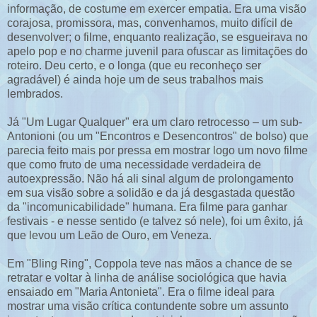
informação, de costume em exercer empatia. Era uma visão
corajosa, promissora, mas, convenhamos, muito difícil de
desenvolver; o filme, enquanto realização, se esgueirava no
apelo pop e no charme juvenil para ofuscar as limitações do
roteiro. Deu certo, e o longa (que eu reconheço ser
agradável) é ainda hoje um de seus trabalhos mais
lembrados.
Já "Um Lugar Qualquer" era um claro retrocesso – um sub-
Antonioni (ou um "Encontros e Desencontros" de bolso) que
parecia feito mais por pressa em mostrar logo um novo filme
que como fruto de uma necessidade verdadeira de
autoexpressão. Não há ali sinal algum de prolongamento
em sua visão sobre a solidão e da já desgastada questão
da "incomunicabilidade" humana. Era filme para ganhar
festivais - e nesse sentido (e talvez só nele), foi um êxito, já
que levou um Leão de Ouro, em Veneza.
Em "Bling Ring", Coppola teve nas mãos a chance de se
retratar e voltar à linha de análise sociológica que havia
ensaiado em "Maria Antonieta". Era o filme ideal para
mostrar uma visão crítica contundente sobre um assunto