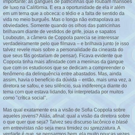
importante: as gangues de patricinhas que roubam mansões
de luxo na Califórnia. E era a oportunidade de ela ir além
em um tema que a obceca: o tédio e a falta de sentido da
vida no meio burguês. Mas o longa não extrapolava as
obviedades. Somente quando os olhos das patricinhas
brilhavam diante de vestidos de grife, joias e sapatos
Louboutin, a câmera de Coppola parecia se interessar
verdadeiramente pelo que filmava – e brilhava junto (e isso
talvez revele mais sobre a personalidade da cineasta do
que seus fãs gostariam de pensar). Ficava evidente que
Coppola tinha mais afinidade com a meninas da gangue
que com os estudiosos que se dedicam a compreender o
fenômeno da delinquência entre abastados. Mas, ainda
assim, havia o benefício da dúvida – então, mais uma vez, a
diretora se safou, e seu silêncio, sua indiferença diante do
tema com que estava lidando, foi interpretada por muitos
como "crítica social".
Mas qual exatamente era a visão de Sofia Coppola sobre
aqueles jovens? Aliás, afinal: qual a visão da diretora sobre
o que quer que seja? Talvez seu discurso lacônico e
blasé
em entrevistas não seja mera timidez ou
sprezzatura
. A
verdade é que, se pensarmos bem, ela muito poucas vezes