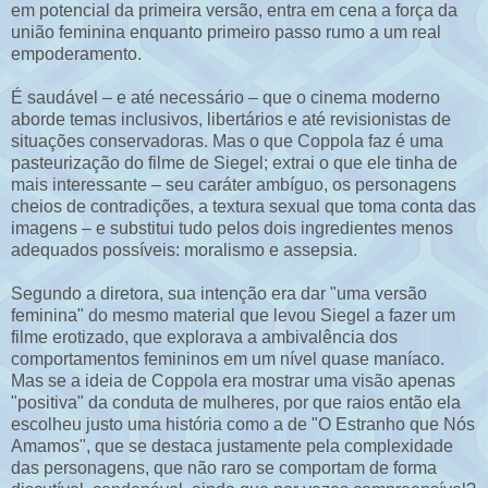
em potencial da primeira versão, entra em cena a força da
união feminina enquanto primeiro passo rumo a um real
empoderamento.
É saudável – e até necessário – que o cinema moderno
aborde temas inclusivos, libertários e até revisionistas de
situações conservadoras. Mas o que Coppola faz é uma
pasteurização do filme de Siegel; extrai o que ele tinha de
mais interessante – seu caráter ambíguo, os personagens
cheios de contradições, a textura sexual que toma conta das
imagens – e substitui tudo pelos dois ingredientes menos
adequados possíveis: moralismo e assepsia.
Segundo a diretora, sua intenção era dar "uma versão
feminina" do mesmo material que levou Siegel a fazer um
filme erotizado, que explorava a ambivalência dos
comportamentos femininos em um nível quase maníaco.
Mas se a ideia de Coppola era mostrar uma visão apenas
"positiva" da conduta de mulheres, por que raios então ela
escolheu justo uma história como a de "O Estranho que Nós
Amamos", que se destaca justamente pela complexidade
das personagens, que não raro se comportam de forma