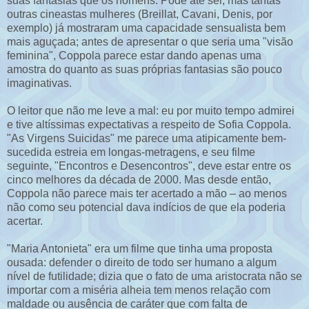
suas fantasias que os homens. Pode até ser, mas tantas
outras cineastas mulheres (Breillat, Cavani, Denis, por
exemplo) já mostraram uma capacidade sensualista bem
mais aguçada; antes de apresentar o que seria uma "visão
feminina", Coppola parece estar dando apenas uma
amostra do quanto as suas próprias fantasias são pouco
imaginativas.
O leitor que não me leve a mal: eu por muito tempo admirei
e tive altíssimas expectativas a respeito de Sofia Coppola.
"As Virgens Suicidas" me parece uma atipicamente bem-
sucedida estreia em longas-metragens, e seu filme
seguinte, "Encontros e Desencontros", deve estar entre os
cinco melhores da década de 2000. Mas desde então,
Coppola não parece mais ter acertado a mão – ao menos
não como seu potencial dava indícios de que ela poderia
acertar.
"Maria Antonieta" era um filme que tinha uma proposta
ousada: defender o direito de todo ser humano a algum
nível de futilidade; dizia que o fato de uma aristocrata não se
importar com a miséria alheia tem menos relação com
maldade ou ausência de caráter que com falta de