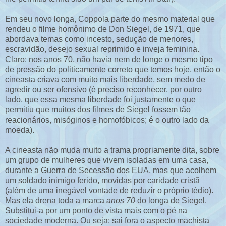
Em seu novo longa, Coppola parte do mesmo material que
rendeu o filme homônimo de Don Siegel, de 1971, que
abordava temas como incesto, sedução de menores,
escravidão, desejo sexual reprimido e inveja feminina.
Claro: nos anos 70, não havia nem de longe o mesmo tipo
de pressão do politicamente correto que temos hoje, então o
cineasta criava com muito mais liberdade, sem medo de
agredir ou ser ofensivo (é preciso reconhecer, por outro
lado, que essa mesma liberdade foi justamente o que
permitiu que muitos dos filmes de Siegel fossem tão
reacionários, misóginos e homofóbicos; é o outro lado da
moeda).
A cineasta não muda muito a trama propriamente dita, sobre
um grupo de mulheres que vivem isoladas em uma casa,
durante a Guerra de Secessão dos EUA, mas que acolhem
um soldado inimigo ferido, movidas por caridade cristã
(além de uma inegável vontade de reduzir o próprio tédio).
Mas ela drena toda a marca
anos 70
do longa de Siegel.
Substitui-a por um ponto de vista mais com o pé na
sociedade moderna. Ou seja: sai fora o aspecto machista