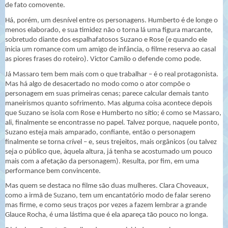
de fato comovente.
Há, porém, um desnível entre os personagens. Humberto é de longe o
menos elaborado, e sua timidez não o torna lá uma figura marcante,
sobretudo diante dos espalhafatosos Suzano e Rose (e quando ele
inicia um romance com um amigo de infância, o filme reserva ao casal
as piores frases do roteiro). Victor Camilo o defende como pode.
Já Massaro tem bem mais com o que trabalhar – é o real protagonista.
Mas há algo de desacertado no modo como o ator compõe o
personagem em suas primeiras cenas; parece calcular demais tanto
maneirismos quanto sofrimento. Mas alguma coisa acontece depois
que Suzano se isola com Rose e Humberto no sítio; é como se Massaro,
ali, finalmente se encontrasse no papel. Talvez porque, naquele ponto,
Suzano esteja mais amparado, confiante, então o personagem
finalmente se torna crível – e, seus trejeitos, mais orgânicos (ou talvez
seja o público que, àquela altura, já tenha se acostumado um pouco
mais com a afetação da personagem). Resulta, por fim, em uma
performance bem convincente.
Mas quem se destaca no filme são duas mulheres. Clara Choveaux,
como a irmã de Suzano, tem um encantatório modo de falar sereno
mas firme, e como seus traços por vezes a fazem lembrar a grande
Glauce Rocha, é uma lástima que é ela apareça tão pouco no longa.