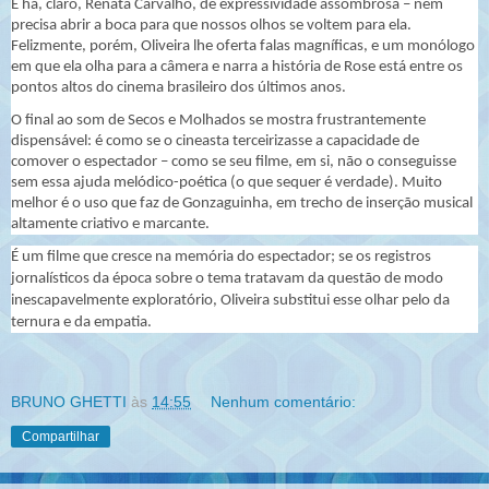
E há, claro, Renata Carvalho, de expressividade assombrosa – nem
precisa abrir a boca para que nossos olhos se voltem para ela.
Felizmente, porém, Oliveira lhe oferta falas magníficas, e um monólogo
em que ela olha para a câmera e narra a história de Rose está entre os
pontos altos do cinema brasileiro dos últimos anos.
O final ao som de Secos e Molhados se mostra frustrantemente
dispensável: é como se o cineasta terceirizasse a capacidade de
comover o espectador – como se seu filme, em si, não o conseguisse
sem essa ajuda melódico-poética (o que sequer é verdade). Muito
melhor é o uso que faz de Gonzaguinha, em trecho de inserção musical
altamente criativo e marcante.
É um filme que cresce na memória do espectador; se os registros
jornalísticos da época sobre o tema tratavam da questão de modo
inescapavelmente exploratório, Oliveira substitui esse olhar pelo da
ternura e da empatia.
BRUNO GHETTI
às
14:55
Nenhum comentário:
Compartilhar