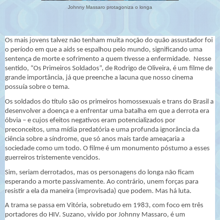
Johnny Massaro protagoniza o longa
Os mais jovens talvez não tenham muita noção do quão assustador foi
o período em que a aids se espalhou pelo mundo, significando uma
sentença de morte e sofrimento a quem tivesse a enfermidade.
Nesse
sentido, “Os Primeiros Soldados”, de Rodrigo de Oliveira, é um filme de
grande importância, já que preenche a lacuna que nosso cinema
possuía sobre o tema.
Os soldados do título são os primeiros homossexuais e trans do Brasil a
desenvolver a doença e a enfrentar uma batalha em que a derrota era
óbvia – e cujos efeitos negativos eram potencializados por
preconceitos, uma mídia predatória e uma profunda ignorância da
ciência sobre a síndrome, que só anos mais tarde ameaçaria a
sociedade como um todo. O filme é um monumento póstumo a esses
guerreiros tristemente vencidos.
Sim, seriam derrotados, mas os personagens do longa não ficam
esperando a morte passivamente. Ao contrário, unem forças para
resistir a ela da maneira (improvisada) que podem. Mas há luta.
A trama se passa em Vitória, sobretudo em 1983, com foco em três
portadores do HIV. Suzano, vivido por Johnny Massaro, é um