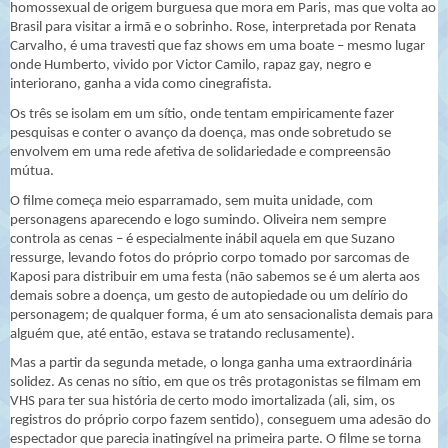
homossexual de origem burguesa que mora em Paris, mas que volta ao
Brasil para visitar a irmã e o sobrinho. Rose, interpretada por Renata
Carvalho, é uma travesti que faz shows em uma boate – mesmo lugar
onde Humberto, vivido por Victor Camilo, rapaz gay, negro e
interiorano, ganha a vida como cinegrafista.
Os três se isolam em um sítio, onde tentam empiricamente fazer
pesquisas e conter o avanço da doença, mas onde sobretudo se
envolvem em uma rede afetiva de solidariedade e compreensão
mútua.
O filme começa meio esparramado, sem muita unidade, com
personagens aparecendo e logo sumindo. Oliveira nem sempre
controla as cenas – é especialmente inábil aquela em que Suzano
ressurge, levando fotos do próprio corpo tomado por sarcomas de
Kaposi para distribuir em uma festa (não sabemos se é um alerta aos
demais sobre a doença, um gesto de autopiedade ou um delírio do
personagem; de qualquer forma, é um ato sensacionalista demais para
alguém que, até então, estava se tratando reclusamente).
Mas a partir da segunda metade, o longa ganha uma extraordinária
solidez. As cenas no sítio, em que os três protagonistas se filmam em
VHS para ter sua história de certo modo imortalizada (ali, sim, os
registros do próprio corpo fazem sentido), conseguem uma adesão do
espectador que parecia inatingível na primeira parte. O filme se torna