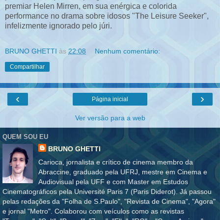
premiar Helen Mirren, em sua enérgica e colorida
performance no drama sobre idosos "The Leisure Seeker",
infelizmente ignorado pelo júri.
BRUNO GHETTI
às
22:08
Nenhum comentário:
Compartilhar
‹
›
Página inicial
Ver versão para a web
QUEM SOU EU
BRUNO GHETTI
Carioca, jornalista e crítico de cinema membro da
Abraccine, graduado pela UFRJ, mestre em Cinema e
Audiovisual pela UFF e com Master em Estudos
Cinematográficos pela Université Paris 7 (Paris Diderot). Já passou
pelas redações da "Folha de S.Paulo", "Revista de Cinema", "Agora"
e jornal "Metro". Colaborou com veículos como as revistas