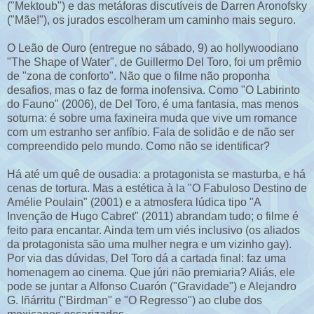
("Mektoub") e das metáforas discutíveis de Darren Aronofsky
("Mãe!"), os jurados escolheram um caminho mais seguro.
O Leão de Ouro (entregue no sábado, 9) ao hollywoodiano
"The Shape of Water", de Guillermo Del Toro, foi um prêmio
de "zona de conforto". Não que o filme não proponha
desafios, mas o faz de forma inofensiva. Como "O Labirinto
do Fauno" (2006), de Del Toro, é uma fantasia, mas menos
soturna: é sobre uma faxineira muda que vive um romance
com um estranho ser anfíbio. Fala de solidão e de não ser
compreendido pelo mundo. Como não se identificar?
Há até um quê de ousadia: a protagonista se masturba, e há
cenas de tortura. Mas a estética à la "O Fabuloso Destino de
Amélie Poulain" (2001) e a atmosfera lúdica tipo "A
Invenção de Hugo Cabret" (2011) abrandam tudo; o filme é
feito para encantar. Ainda tem um viés inclusivo (os aliados
da protagonista são uma mulher negra e um vizinho gay).
Por via das dúvidas, Del Toro dá a cartada final: faz uma
homenagem ao cinema. Que júri não premiaria? Aliás, ele
pode se juntar a Alfonso Cuarón ("Gravidade") e Alejandro
G. Iñárritu ("Birdman" e "O Regresso") ao clube dos