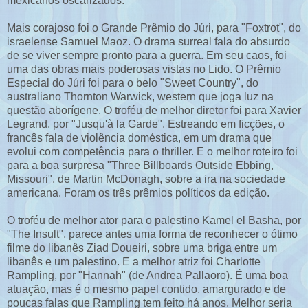
mexicanos oscarizados.
Mais corajoso foi o Grande Prêmio do Júri, para "Foxtrot", do
israelense Samuel Maoz. O drama surreal fala do absurdo
de se viver sempre pronto para a guerra. Em seu caos, foi
uma das obras mais poderosas vistas no Lido. O Prêmio
Especial do Júri foi para o belo "Sweet Country", do
australiano Thornton Warwick, western que joga luz na
questão aborígene. O troféu de melhor diretor foi para Xavier
Legrand, por "Jusqu'à la Garde". Estreando em ficções, o
francês fala de violência doméstica, em um drama que
evolui com competência para o thriller. E o melhor roteiro foi
para a boa surpresa "Three Billboards Outside Ebbing,
Missouri", de Martin McDonagh, sobre a ira na sociedade
americana. Fora
m os três prêmios políticos da edição.
O troféu de melhor ator para o palestino Kamel el Basha, por
"The Insult", parece antes uma forma de reconhecer o ótimo
filme do libanês Ziad Doueiri, sobre uma briga entre um
libanês e um palestino. E a melhor atriz foi Charlotte
Rampling, por "Hannah" (de Andrea Pallaoro). É uma boa
atuação, mas é o mesmo papel contido, amargurado e de
poucas falas que Rampling tem feito há anos. Melhor seria