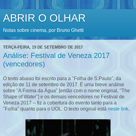
ABRIR O OLHAR
Notas sobre cinema, por Bruno Ghetti
TERÇA-FEIRA, 19 DE SETEMBRO DE 2017
Análise: Festival de Veneza 2017
(vencedores)
O texto abaixo foi escrito para a "Folha de S.Paulo", da
edição de 11 de setembro de 2017. É uma breve análise
sobre "A Forma da Água" [então com o nome original, "The
Shape of Water"] e os demais vencedores no Festival de
Veneza 2017 -- fiz a cobertura do evento tanto para a
"Folha" quanto para o UOL. O texto original está
neste link
.