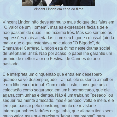
Vincent Lindon em cena do filme
Vincent Lindon não deve ter muito mais do que dez falas em
"O Valor de um Homem", mas as expressões faciais dele
não passam de duas – no máximo três. Mas são sempre as
expressões mais acertadas: com seu bigode colossal (ainda
maior que o que ostentava no curioso "O Bigode", de
Emmanuel Carrère), Lindon está ótimo neste drama social
de Stéphane Brizé. Não por acaso, o papel lhe garantiu um
prêmio de melhor ator no Festival de Cannes do ano
passado.
Ele interpreta um cinquentão que entra em desespero
quando se vê desempregado – afinal, ele sustenta a mulher
e um filho excepcional. Com muito custo, consegue uma
colocação como segurança em um hipermercado, que ele
agarra com unhas e dentes. Não é um trabalho "pesado" ou
sequer realmente arriscado, mas é penoso: volta e meia, ele
tem que passar pelo constrangimento de revistar e
interrogar pobres ladrões de galinha, que afanam itens sem
muito valor, mas que precisam “levar uma prensa”, para