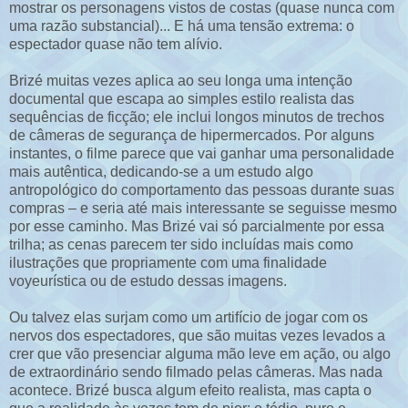
mostrar os personagens vistos de costas (quase nunca com
uma razão substancial)... E há uma tensão extrema: o
espectador quase não tem alívio.
Brizé muitas vezes aplica ao seu longa uma intenção
documental que escapa ao simples estilo realista das
sequências de ficção; ele inclui longos minutos de trechos
de câmeras de segurança de hipermercados. Por alguns
instantes, o filme parece que vai ganhar uma personalidade
mais autêntica, dedicando-se a um estudo algo
antropológico do comportamento das pessoas durante suas
compras – e seria até mais interessante se seguisse mesmo
por esse caminho. Mas Brizé vai só parcialmente por essa
trilha; as cenas parecem ter sido incluídas mais como
ilustrações que propriamente com uma finalidade
voyeurística ou de estudo dessas imagens.
Ou talvez elas surjam como um artifício de jogar com os
nervos dos espectadores, que são muitas vezes levados a
crer que vão presenciar alguma mão leve em ação, ou algo
de extraordinário sendo filmado pelas câmeras. Mas nada
acontece. Brizé busca algum efeito realista, mas capta o