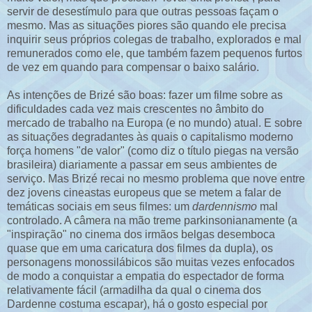
servir de desestímulo para que outras pessoas façam o
mesmo. Mas as situações piores são quando ele precisa
inquirir seus próprios colegas de trabalho, explorados e mal
remunerados como ele, que também fazem pequenos furtos
de vez em quando para compensar o baixo salário.
As intenções de Brizé são boas: fazer um filme sobre as
dificuldades cada vez mais crescentes no âmbito do
mercado de trabalho na Europa (e no mundo) atual. E sobre
as situações degradantes às quais o capitalismo moderno
força homens "de valor" (como diz o título piegas na versão
brasileira) diariamente a passar em seus ambientes de
serviço. Mas Brizé recai no mesmo problema que nove entre
dez jovens cineastas europeus que se metem a falar de
temáticas sociais em seus filmes: um
dardennismo
mal
controlado. A câmera na mão treme parkinsonianamente (a
"inspiração" no cinema dos irmãos belgas desemboca
quase que em uma caricatura dos filmes da dupla), os
personagens monossilábicos são muitas vezes enfocados
de modo a conquistar a empatia do espectador de forma
relativamente fácil (armadilha da qual o cinema dos
Dardenne costuma escapar), há o gosto especial por