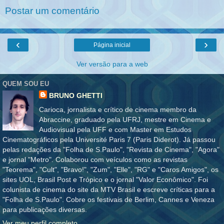
Postar um comentário
‹
›
Página inicial
Ver versão para a web
QUEM SOU EU
BRUNO GHETTI
Carioca, jornalista e crítico de cinema membro da
Abraccine, graduado pela UFRJ, mestre em Cinema e
Audiovisual pela UFF e com Master em Estudos
Cinematográficos pela Université Paris 7 (Paris Diderot). Já passou
pelas redações da "Folha de S.Paulo", "Revista de Cinema", "Agora"
e jornal "Metro". Colaborou com veículos como as revistas
"Teorema", "Cult", "Bravo!", "Zum", "Elle", "RG" e "Caros Amigos", os
sites UOL, Brasil Post e Trópico e o jornal "Valor Econômico". Foi
colunista de cinema do site da MTV Brasil e escreve críticas para a
"Folha de S.Paulo". Cobre os festivais de Berlim, Cannes e Veneza
para publicações diversas.
Ver meu perfil completo