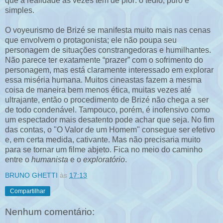
que a realidade às vezes tem de pior: o tédio, puro e
simples.
O voyeurismo de Brizé se manifesta muito mais nas cenas
que envolvem o protagonista; ele não poupa seu
personagem de situações constrangedoras e humilhantes.
Não parece ter exatamente “prazer” com o sofrimento do
personagem, mas está claramente interessado em explorar
essa miséria humana. Muitos cineastas fazem a mesma
coisa de maneira bem menos ética, muitas vezes até
ultrajante, então o procedimento de Brizé não chega a ser
de todo condenável. Tampouco, porém, é inofensivo como
um espectador mais desatento pode achar que seja. No fim
das contas, o "O Valor de um Homem" consegue ser efetivo
e, em certa medida, cativante. Mas não precisaria muito
para se tornar um filme abjeto. Fica no meio do caminho
entre o
humanista
e o
exploratório
.
BRUNO GHETTI
às
17:13
Compartilhar
Nenhum comentário: